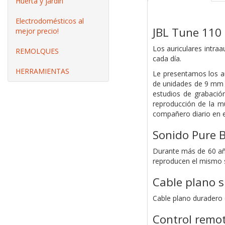
Huerta y jardín
Electrodomésticos al
JBL Tune 110
mejor precio!
Los auriculares intra
REMOLQUES
cada día.
HERRAMIENTAS
Le presentamos los au
de unidades de 9 mm o
estudios de grabació
reproducción de la m
compañero diario en el
Sonido Pure B
Durante más de 60 año
reproducen el mismo s
Cable plano s
Cable plano duradero 
Control remot