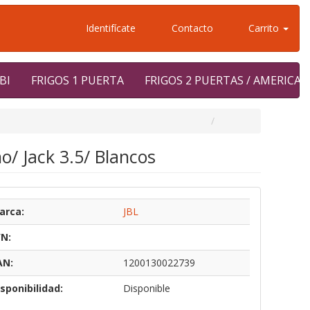
Identifícate
Contacto
Carrito
BI
FRIGOS 1 PUERTA
FRIGOS 2 PUERTAS / AMERICA
o/ Jack 3.5/ Blancos
arca:
JBL
/N:
AN:
1200130022739
sponibilidad:
Disponible