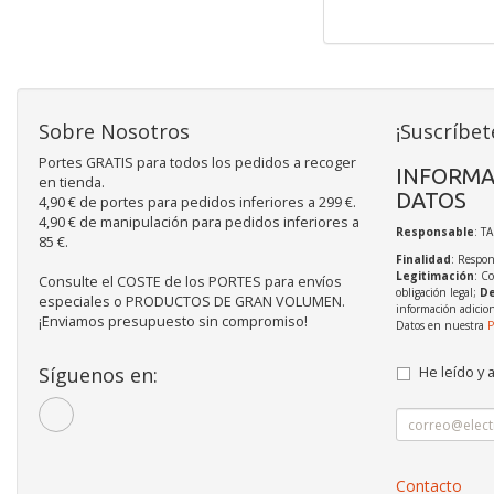
Sobre Nosotros
¡Suscríbet
Portes GRATIS para todos los pedidos a recoger
INFORMA
en tienda.
DATOS
4,90 € de portes para pedidos inferiores a 299 €.
4,90 € de manipulación para pedidos inferiores a
Responsable
: T
85 €.
Finalidad
: Respon
Legitimación
: C
Consulte el COSTE de los PORTES para envíos
obligación legal;
De
especiales o PRODUCTOS DE GRAN VOLUMEN.
información adicio
¡Enviamos presupuesto sin compromiso!
Datos en nuestra
P
Síguenos en:
He leído y 
Contacto