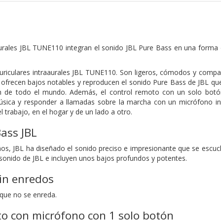
aurales JBL TUNE110 integran el sonido JBL Pure Bass en una forma d
riculares intraaurales JBL TUNE110. Son ligeros, cómodos y compact
frecen bajos notables y reproducen el sonido Pure Bass de JBL que
n de todo el mundo. Además, el control remoto con un solo botón 
úsica y responder a llamadas sobre la marcha con un micrófono i
 trabajo, en el hogar y de un lado a otro.
ass JBL
s, JBL ha diseñado el sonido preciso e impresionante que se escuch
onido de JBL e incluyen unos bajos profundos y potentes.
in enredos
que no se enreda.
o con micrófono con 1 solo botón