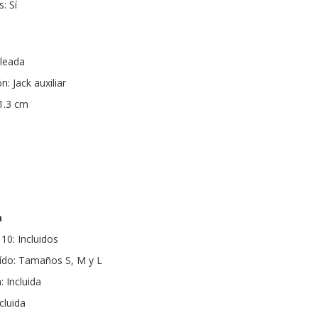
: Sí
bleada
: Jack auxiliar
11.3 cm
a
10: Incluidos
oído: Tamaños S, M y L
: Incluida
cluida