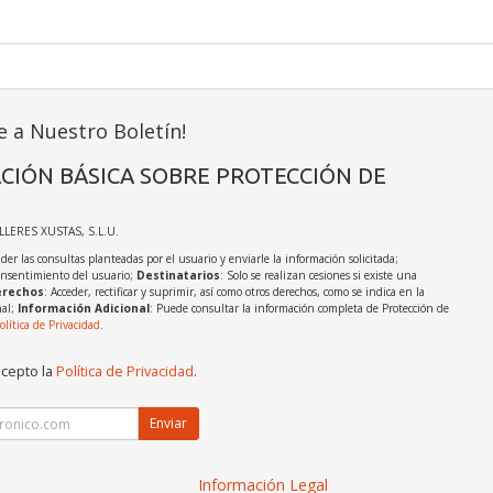
e a Nuestro Boletín!
CIÓN BÁSICA SOBRE PROTECCIÓN DE
ALLERES XUSTAS, S.L.U.
der las consultas planteadas por el usuario y enviarle la información solicitada;
onsentimiento del usuario;
Destinatarios
: Solo se realizan cesiones si existe una
rechos
: Acceder, rectificar y suprimir, así como otros derechos, como se indica en la
nal;
Información Adicional
: Puede consultar la información completa de Protección de
olítica de Privacidad
.
acepto la
Política de Privacidad
.
Enviar
Información Legal