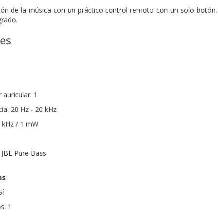
ión de la música con un práctico control remoto con un solo botón
grado.
nes
auricular: 1
ia: 20 Hz - 20 kHz
 1 kHz / 1 mW
 JBL Pure Bass
as
Sí
s: 1