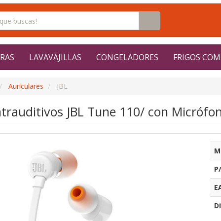
RAS
LAVAVAJILLAS
CONGELADORES
FRIGOS COM
Auriculares
JBL
ntrauditivos JBL Tune 110/ con Micrófon
M
P
E
Di