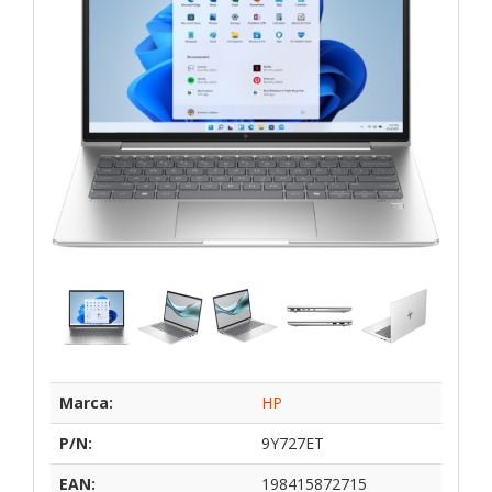
Marca:
HP
P/N:
9Y727ET
EAN:
198415872715