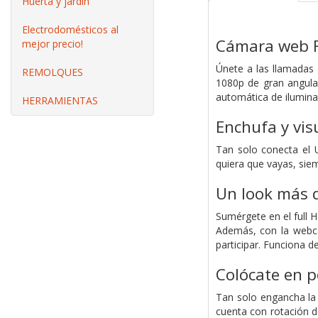
Huerta y jardín
Electrodomésticos al
Cámara web 
mejor precio!
Únete a las llamadas 
REMOLQUES
1080p de gran angula
automática de iluminac
HERRAMIENTAS
Enchufa y vis
Tan solo conecta el 
quiera que vayas, sie
Un look más q
Sumérgete en el full H
Además, con la webca
participar. Funciona 
Colócate en p
Tan solo engancha la 
cuenta con rotación de