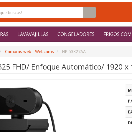
RAS
LAVAVAJILLAS
CONGELADORES
FRIGOS COM
Camaras web - Webcams
HP 53X27AA
5 FHD/ Enfoque Automático/ 1920 x 1
M
P
E
Di