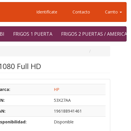
Identifícate
Contacto
Carrito
BI
FRIGOS 1 PUERTA
FRIGOS 2 PUERTAS / AMERICA
080 Full HD
arca:
HP
/N:
53X27AA
AN:
196188941461
sponibilidad:
Disponible