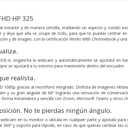
FHD HP 325
al instante y de manera sencilla, irradiando un aspecto y sonido e
r y deja que ella se ocupe de todo, para que te puedas centrar en
ión y de imagen, con la certificación Works With Chromebook y una cu
ualiza.
USB-A, engancha la webcam y automáticamente se ajustará en base 
mpre se ajustará a tu entorno para mantenerte dentro del encuadre.
ue realista.
D 1080p gracias al micrófono integrado. Disfruta de imágenes nítidas
m y su gran angular de 66º lograrás una sensación de conversació
de forma instantánea y sencilla con Zoom, Microsoft Teams y otros ch
osición. No te pierdas ningún ángulo.
webcam en tu monitor o ubícala en cualquier parte y ajústala para 
 360º y soporte para trípode, en caso de que quieras cambiar las cos