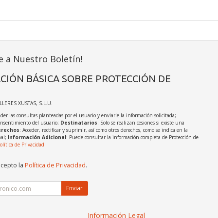
e a Nuestro Boletín!
CIÓN BÁSICA SOBRE PROTECCIÓN DE
ALLERES XUSTAS, S.L.U.
der las consultas planteadas por el usuario y enviarle la información solicitada;
onsentimiento del usuario;
Destinatarios
: Solo se realizan cesiones si existe una
rechos
: Acceder, rectificar y suprimir, así como otros derechos, como se indica en la
nal;
Información Adicional
: Puede consultar la información completa de Protección de
olítica de Privacidad
.
acepto la
Política de Privacidad
.
Enviar
Información Legal