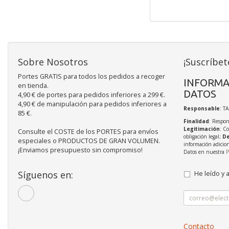
Sobre Nosotros
¡Suscríbet
Portes GRATIS para todos los pedidos a recoger
INFORMA
en tienda.
DATOS
4,90 € de portes para pedidos inferiores a 299 €.
4,90 € de manipulación para pedidos inferiores a
Responsable
: T
85 €.
Finalidad
: Respon
Legitimación
: C
Consulte el COSTE de los PORTES para envíos
obligación legal;
De
especiales o PRODUCTOS DE GRAN VOLUMEN.
información adicio
¡Enviamos presupuesto sin compromiso!
Datos en nuestra
P
Síguenos en:
He leído y 
Contacto