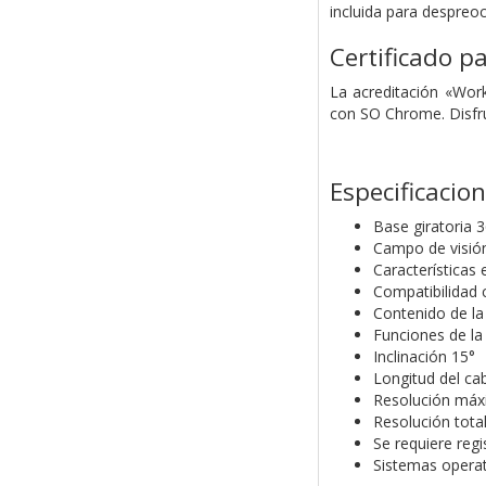
incluida para despreoc
Certificado 
La acreditación «Wor
con SO Chrome. Disfru
Especificacio
Base giratoria 
Campo de visión
Características
Compatibilidad 
Contenido de la
Funciones de la
Inclinación 15°
Longitud del c
Resolución máxi
Resolución tota
Se requiere reg
Sistemas opera